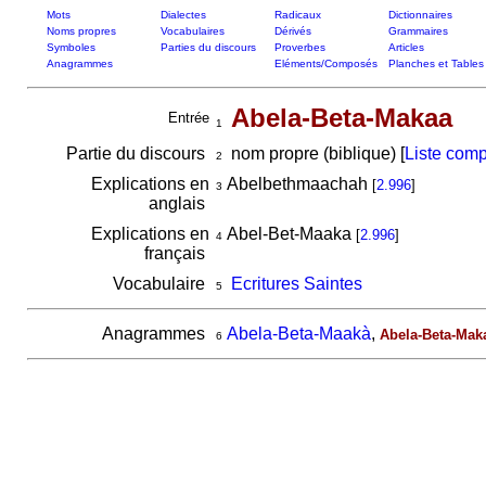
Mots
Dialectes
Radicaux
Dictionnaires
Noms propres
Vocabulaires
Dérivés
Grammaires
Symboles
Parties du discours
Proverbes
Articles
Anagrammes
Eléments/Composés
Planches et Tables
Abela-Beta-Makaa
Entrée
1
Partie du discours
nom propre (biblique) [
Liste comp
2
Explications en
Abelbethmaachah
[
2.996
]
3
anglais
Explications en
Abel-Bet-Maaka
[
2.996
]
4
français
Vocabulaire
Ecritures Saintes
5
Anagrammes
Abela-Beta-Maakà
,
Abela-Beta-Mak
6