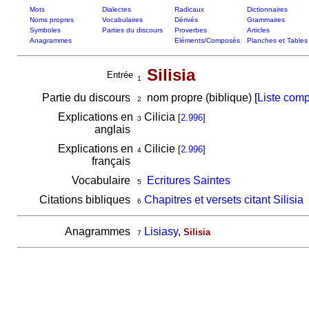
Mots
Dialectes
Radicaux
Dictionnaires
Noms propres
Vocabulaires
Dérivés
Grammaires
Symboles
Parties du discours
Proverbes
Articles
Anagrammes
Eléments/Composés
Planches et Tables
Silisia
Entrée
1
Partie du discours
nom propre (biblique) [
Liste comp
2
Explications en
Cilicia
[
2.996
]
3
anglais
Explications en
Cilicie
[
2.996
]
4
français
Vocabulaire
Ecritures Saintes
5
Citations bibliques
Chapitres et versets citant Silisia
6
Anagrammes
Lisiasy
,
Silisia
7