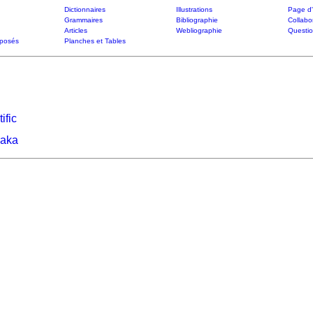
Dictionnaires
Illustrations
Page d'
Grammaires
Bibliographie
Collabo
Articles
Webliographie
Questi
posés
Planches et Tables
ific
raka