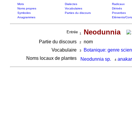
Mots
Dialectes
Radicaux
Noms propres
Vocabulaires
Dérivés
Symboles
Parties du discours
Proverbes
Anagrammes
Eléments/Com
Neodunnia
Entrée
1
Partie du discours
nom
2
Vocabulaire
Botanique: genre scient
3
Noms locaux de plantes
Neodunnia sp.
anaka
4