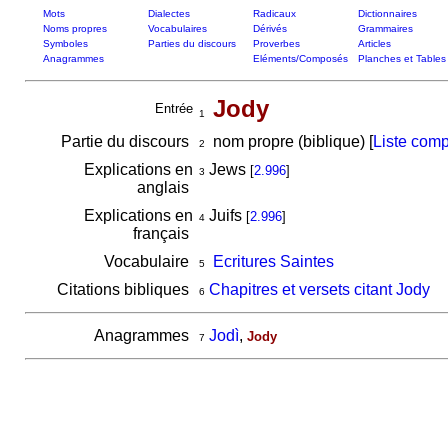
Mots
Dialectes
Radicaux
Dictionnaires
Noms propres
Vocabulaires
Dérivés
Grammaires
Symboles
Parties du discours
Proverbes
Articles
Anagrammes
Eléments/Composés
Planches et Tables
Jody
Entrée
1
Partie du discours
nom propre (biblique) [
Liste comp
2
Explications en
Jews
[
2.996
]
3
anglais
Explications en
Juifs
[
2.996
]
4
français
Vocabulaire
Ecritures Saintes
5
Citations bibliques
Chapitres et versets citant Jody
6
Anagrammes
Jodì
,
Jody
7