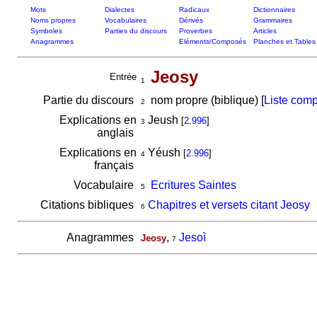
Mots
Dialectes
Radicaux
Dictionnaires
Noms propres
Vocabulaires
Dérivés
Grammaires
Symboles
Parties du discours
Proverbes
Articles
Anagrammes
Eléments/Composés
Planches et Tables
Jeosy
Entrée
1
Partie du discours
nom propre (biblique) [
Liste comp
2
Explications en
Jeush
[
2.996
]
3
anglais
Explications en
Yéush
[
2.996
]
4
français
Vocabulaire
Ecritures Saintes
5
Citations bibliques
Chapitres et versets citant Jeosy
6
Anagrammes
,
Jesoì
Jeosy
7