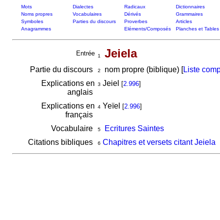
Mots
Dialectes
Radicaux
Dictionnaires
Noms propres
Vocabulaires
Dérivés
Grammaires
Symboles
Parties du discours
Proverbes
Articles
Anagrammes
Eléments/Composés
Planches et Tables
Jeiela
Entrée
1
Partie du discours
nom propre (biblique) [
Liste comp
2
Explications en
Jeiel
[
2.996
]
3
anglais
Explications en
Yeïel
[
2.996
]
4
français
Vocabulaire
Ecritures Saintes
5
Citations bibliques
Chapitres et versets citant Jeiela
6