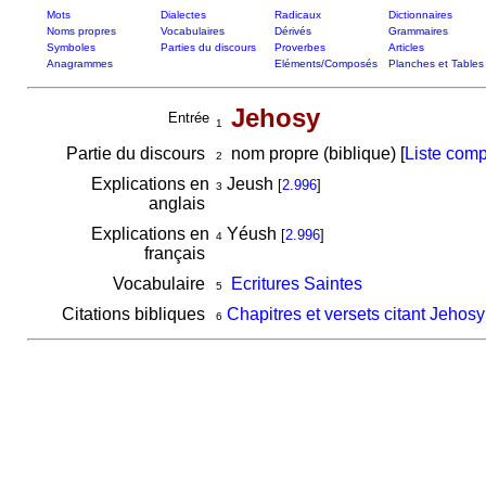
Mots
Dialectes
Radicaux
Dictionnaires
Noms propres
Vocabulaires
Dérivés
Grammaires
Symboles
Parties du discours
Proverbes
Articles
Anagrammes
Eléments/Composés
Planches et Tables
Jehosy
Entrée
1
Partie du discours
nom propre (biblique) [
Liste comp
2
Explications en
Jeush
[
2.996
]
3
anglais
Explications en
Yéush
[
2.996
]
4
français
Vocabulaire
Ecritures Saintes
5
Citations bibliques
Chapitres et versets citant Jehosy
6