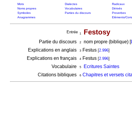
Mots
Dialectes
Radicaux
Noms propres
Vocabulaires
Dérivés
Symboles
Parties du discours
Proverbes
Anagrammes
Eléments/Com
Festosy
Entrée
1
Partie du discours
nom propre (biblique) [
2
Explications en anglais
Festus
[
2.996
]
3
Explications en français
Festus
[
2.996
]
4
Vocabulaire
Ecritures Saintes
5
Citations bibliques
Chapitres et versets cit
6