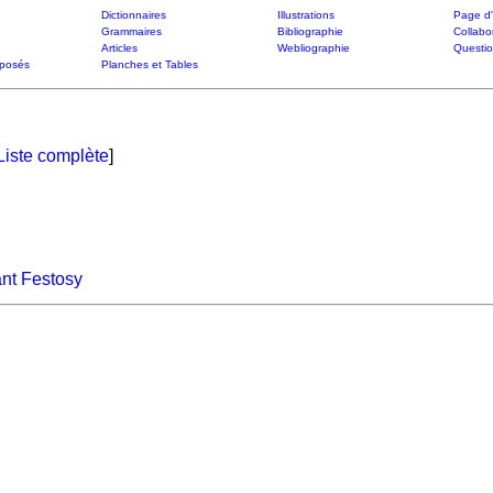
Dictionnaires
Illustrations
Page d'
Grammaires
Bibliographie
Collabo
Articles
Webliographie
Questi
posés
Planches et Tables
Liste complète
]
ant Festosy