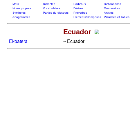
Mots
Dialectes
Radicaux
Dictionnaires
Noms propres
Vocabulaires
Dérivés
Grammaires
Symboles
Parties du discours
Proverbes
Articles
Anagrammes
Eléments/Composés
Planches et Tables
Ecuador
Ekoatera
~ Ecuador