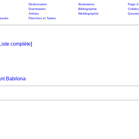
Dictionnaires
Illustrations
Page d'
Grammaires
Bibliographie
Collabo
Articles
Webliographie
Questi
posés
Planches et Tables
Liste complète
]
ant Babilona