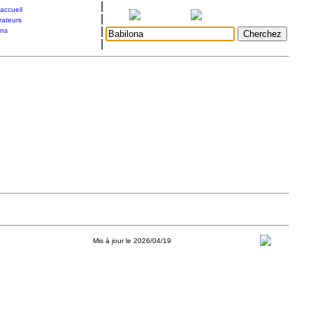
|
accueil
|
rateurs
|
ons
|
Mis à jour le 2026/04/19