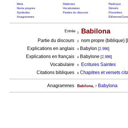
Mots
Dialectes
Radicaux
Noms propres
Vocabulaires
Dérivés
Symboles
Parties du discours
Proverbes
Anagrammes
Eléments/Com
Babilona
Entrée
1
Partie du discours
nom propre (biblique) [
2
Explications en anglais
Babylon
[
2.996
]
3
Explications en français
Babylone
[
2.996
]
4
Vocabulaire
Ecritures Saintes
5
Citations bibliques
Chapitres et versets cit
6
Anagrammes
,
Babylona
Babilona
7