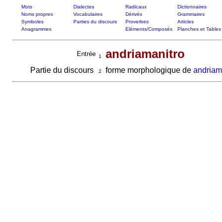
Mots
Dialectes
Radicaux
Dictionnaires
Noms propres
Vocabulaires
Dérivés
Grammaires
Symboles
Parties du discours
Proverbes
Articles
Anagrammes
Eléments/Composés
Planches et Tables
andriamanitro
Entrée
1
Partie du discours
forme morphologique de
andriam
2