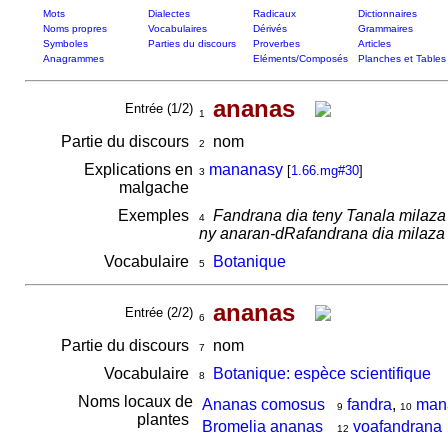
Mots
Dialectes
Radicaux
Dictionnaires
Noms propres
Vocabulaires
Dérivés
Grammaires
Symboles
Parties du discours
Proverbes
Articles
Anagrammes
Eléments/Composés
Planches et Tables
ananas
Entrée (1/2)
1
Partie du discours
nom
2
Explications en
mananasy
[
1.66.mg#30
]
3
malgache
Exemples
Fandrana dia teny Tanala milaza
4
ny anaran-dRafandrana dia milaza
Vocabulaire
Botanique
5
ananas
Entrée (2/2)
6
Partie du discours
nom
7
Vocabulaire
Botanique: espèce scientifique
8
Noms locaux de
Ananas comosus
fandra
,
man
9
10
plantes
Bromelia ananas
voafandrana
12