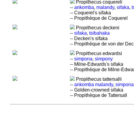
Propithecus coquereli
--
ankomba
,
malandy
,
sifaka
,
t
-- Coquerel's sifaka
-- Propithèque de Coquerel
Propithecus deckeni
--
sifaka
,
tsibahaka
-- Decken's sifaka
-- Propithèque de von der De
Propithecus edwardsi
--
simpona
,
simpony
-- Milne-Edwards's sifaka
-- Propithèque de Milne-Edwa
Propithecus tattersalli
--
ankomba malandy
,
simpona
-- Golden-crowned sifaka
-- Propithèque de Tattersall