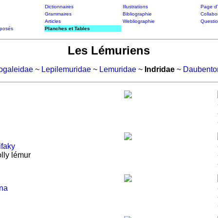
Dictionnaires
Illustrations
Page d'
Grammaires
Bibliographie
Collabo
Articles
Webliographie
Questi
posés
Planches et Tables
Les Lémuriens
ogaleidae
~
Lepilemuridae
~
Lemuridae
~
Indridae
~
Daubento
ifaky
lly lémur
ina