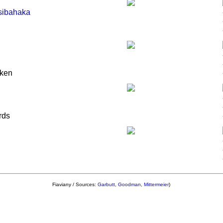
sibahaka
cken
rds
Fiaviany / Sources:
Garbutt
,
Goodman
,
Mittermeier
)