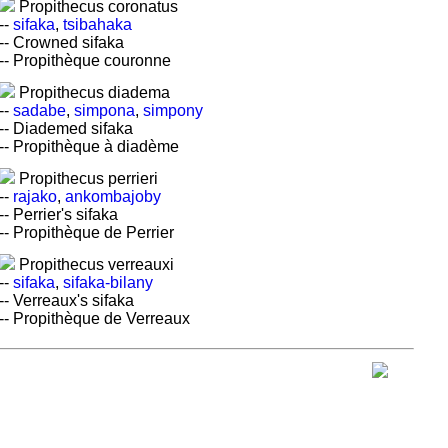
Propithecus coronatus
--
sifaka
,
tsibahaka
-- Crowned sifaka
-- Propithèque couronne
Propithecus diadema
--
sadabe
,
simpona
,
simpony
-- Diademed sifaka
-- Propithèque à diadème
Propithecus perrieri
--
rajako
,
ankombajoby
-- Perrier's sifaka
-- Propithèque de Perrier
Propithecus verreauxi
--
sifaka
,
sifaka-bilany
-- Verreaux's sifaka
-- Propithèque de Verreaux