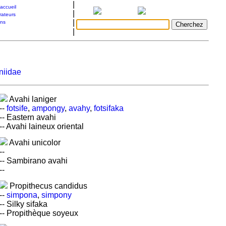
|
accueil
|
rateurs
|
ons
|
niidae
Avahi laniger
--
fotsife
,
ampongy
,
avahy
,
fotsifaka
-- Eastern avahi
-- Avahi laineux oriental
Avahi unicolor
--
-- Sambirano avahi
--
Propithecus candidus
--
simpona
,
simpony
-- Silky sifaka
-- Propithèque soyeux