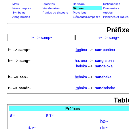
Mots
Dialectes
Radicaux
Dictionnaires
Noms propres
Vocabulaires
Dérivés
Grammaires
Symboles
Parties du discours
Proverbes
Articles
Anagrammes
Eléments/Composés
Planches et Tables
Préfix
f~ --> samp~
h~ --> sang~
f~ --> samp~
fon
tina
-->
samp
ontina
h~ --> sang~
h
azona
-->
sang
azona
he
loka
-->
sang
eloka
h~ --> san~
he
haka
-->
san
ehaka
r~ --> sandr~
ra
haka
-->
sandr
ahaka
Tabl
Préfixes
a~
an~
bo~
da~
do~