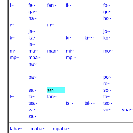
f~
fa~
fan~
fi~
fo~
ga~
go~
ha~
ho~
i~
in~
ja~
jo~
k~
ka~
ki~
ki~~
ko~
la~
m~
ma~
man~
mi~
mo~
mp~
mpa~
mpi~
na~
pa~
po~
ro~
sa~
so~
san~
t~
ta~
tan~
to~
tsa~
tsi~
tsi~~
tso~
va~
vo~
voa~
za~
faha~
maha~
mpaha~