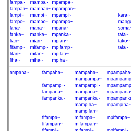
fampa~
mampa~
mpampa~
fampan~
mampan~
mpampan~
fampi~
mampi~
mpampi~
kara~
fampo~
mampo~
mpampo~
mang
fana~
mana~
mpana~
soma
fanka~
manka~
mpanka~
tafa~
fian~
mian~
mpian~
tako~
fifamp~
mifamp~
mpifamp~
tala~
fifan~
mifan~
mpifan~
fiha~
miha~
mpiha~
ampaha~
fampaha~
mampaha~
mpampaha
mampampa~
mpampamp
fampampi~
mampampi~
mpampamp
fampana~
mampana~
mpampana
fampanka~
mampanka~
mpampank
mampiha~
mpampiha
mampifan~
fifampa~
mifampa~
mpifampa~
fifampan~
mifampan~
fifampi~
mifampi~
mpifampi~