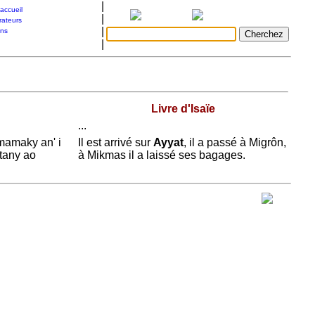
|
accueil
|
rateurs
|
ons
|
Livre d'Isaïe
...
 mamaky an' i
Il est arrivé sur
Ayyat
, il a passé à
Migrôn,
tany ao
à
Mikmas il a laissé ses bagages.