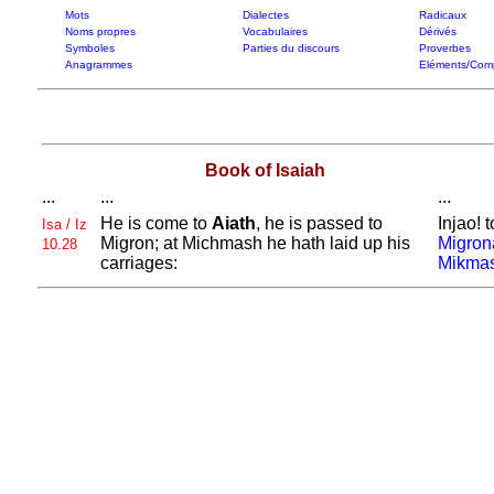
Mots
Dialectes
Radicaux
Noms propres
Vocabulaires
Dérivés
Symboles
Parties du discours
Proverbes
Anagrammes
Eléments/Com
Book of Isaiah
...
...
...
He is come to
Aiath
, he is passed to
Injao!
Isa / Iz
Migron; at
Michmash he hath laid up his
Migron
10.28
carriages:
Mikma