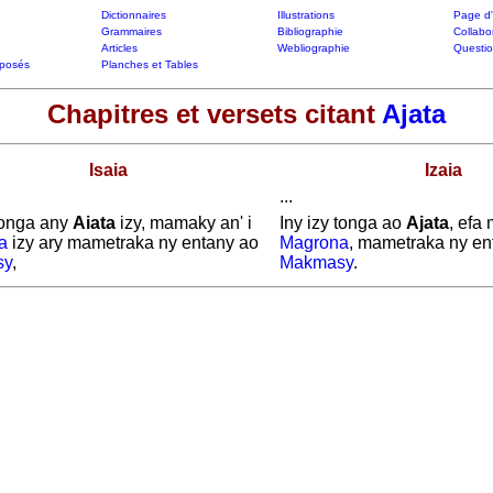
Dictionnaires
Illustrations
Page d'
Grammaires
Bibliographie
Collabo
Articles
Webliographie
Questi
posés
Planches et Tables
Chapitres et versets citant
Ajata
Isaia
Izaia
...
 tonga any
Aiata
izy, mamaky an' i
Iny izy tonga ao
Ajata
, efa
a
izy ary mametraka ny entany ao
Magrona
, mametraka ny en
sy
,
Makmasy
.