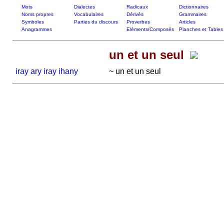
Mots
Dialectes
Radicaux
Dictionnaires
Noms propres
Vocabulaires
Dérivés
Grammaires
Symboles
Parties du discours
Proverbes
Articles
Anagrammes
Eléments/Composés
Planches et Tables
un et un seul
iray ary iray ihany
~ un et un seul