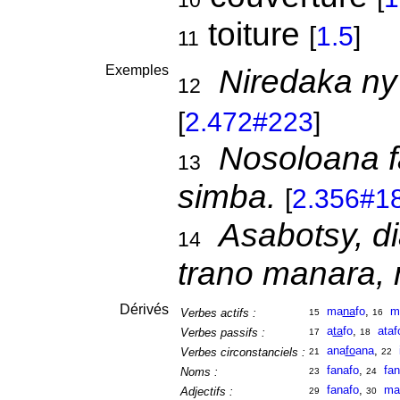
10
toiture
[
1.5
]
11
Exemples
Niredaka ny
12
[
2.472#223
]
Nosoloana f
13
simba.
[
2.356#1
Asabotsy, di
14
trano manara,
Dérivés
ma
na
fo
,
m
Verbes actifs :
15
16
a
ta
fo
,
ataf
Verbes passifs :
17
18
ana
fo
ana
,
Verbes circonstanciels :
21
22
fanafo
,
fa
Noms :
23
24
fanafo
,
ma
Adjectifs :
29
30