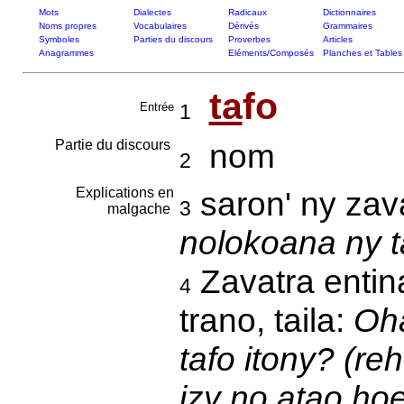
Mots
Dialectes
Radicaux
Dictionnaires
Noms propres
Vocabulaires
Dérivés
Grammaires
Symboles
Parties du discours
Proverbes
Articles
Anagrammes
Eléments/Composés
Planches et Tables
ta
fo
Entrée
1
Partie du discours
nom
2
Explications en
saron' ny zav
3
malgache
nolokoana ny taf
Zavatra entin
4
trano, taila:
Oha
tafo itony? (re
izy no atao hoe