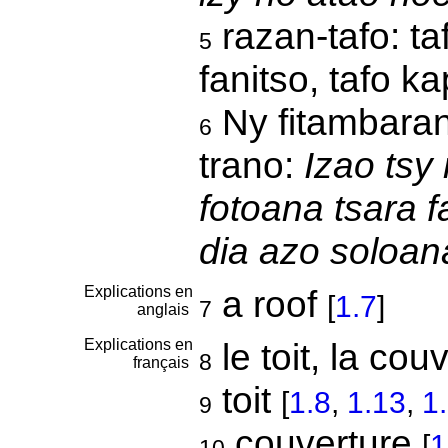
razan-tafo: ta
5
fanitso, tafo k
Ny fitambaran
6
trano:
Izao tsy
fotoana tsara 
dia azo soloana
Explications en
a roof
[
1.7
]
7
anglais
Explications en
le toit, la cou
8
français
toit
[
1.8
,
1.13
,
1
9
couverture
[
1