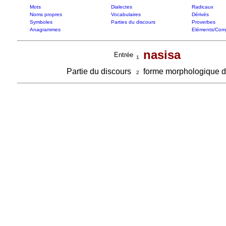
Mots
Dialectes
Radicaux
Noms propres
Vocabulaires
Dérivés
Symboles
Parties du discours
Proverbes
Anagrammes
Eléments/Com
nasisa
Entrée
1
Partie du discours
forme morphologique 
2