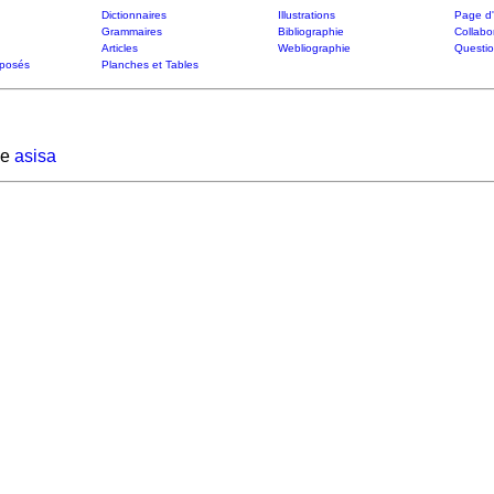
Dictionnaires
Illustrations
Page d'
Grammaires
Bibliographie
Collabo
Articles
Webliographie
Questi
posés
Planches et Tables
de
asisa