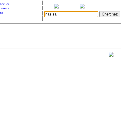
|
accueil
|
rateurs
|
ons
|