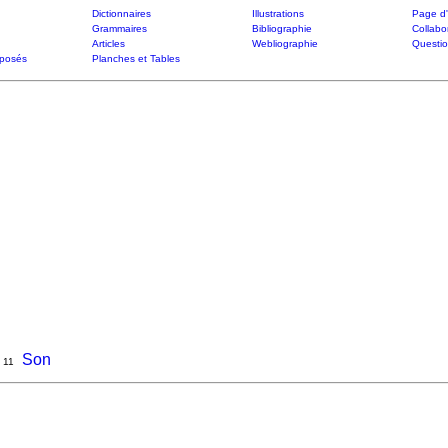
Dictionnaires
Illustrations
Page d'
Grammaires
Bibliographie
Collabo
Articles
Webliographie
Questi
posés
Planches et Tables
Son
11