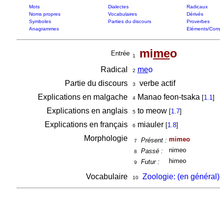
Mots
Dialectes
Radicaux
Noms propres
Vocabulaires
Dérivés
Symboles
Parties du discours
Proverbes
Anagrammes
Eléments/Com
mi
me
o
Entrée
1
Radical
me
o
2
Partie du discours
verbe actif
3
Explications en malgache
Manao feon-tsaka
[
1.1
]
4
Explications en anglais
to meow
[
1.7
]
5
Explications en français
miauler
[
1.8
]
6
Morphologie
mimeo
Présent :
7
nimeo
Passé :
8
himeo
Futur :
9
Vocabulaire
Zoologie: (en général)
10