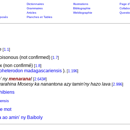
Dictionnaires
Illustrations
Page d'
Grammaires
Bibliographie
Collabo
Articles
Webliographie
Questi
posés
Planches et Tables
be
[
1.1
]
oisonous (not confirmed)
[
1.7
]
x (non confirmé)
[
1.8
]
oheterodon madagascariensis
).
[
1.196
]
n' ny
menarana
!
[
2.643#
]
arahina Mosesy ka nanantona azy tamin'ny hazo lava
[
2.996
]
hibiens
ensis
ce mot
ao amin' ny Baiboly