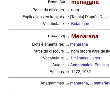
mena
ra
na
Entrée (2/3)
13
Partie du discours
nom
14
Explications en français
[Tanala] D'après Desch
15
Vocabulaire
Botanique
16
Menarana
Entrée (3/3)
17
Mots élémentaires
mena
ra
na
18
Partie du discours
nom propre (titre de livr
19
Vocabulaire
Littérature: livres
20
Auteur
Andriamalala Emilson 
21
Editions
1972, 1982.
22
Anagrammes
manarena
,
maneràn
23
24