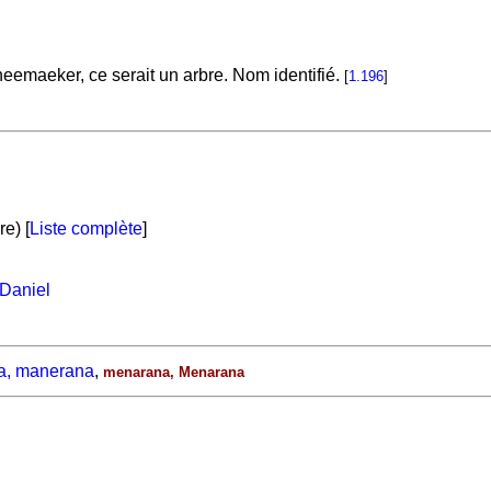
eemaeker, ce serait un arbre. Nom identifié.
[
1.196
]
e) [
Liste complète
]
Daniel
a, manerana
,
menarana, Menarana