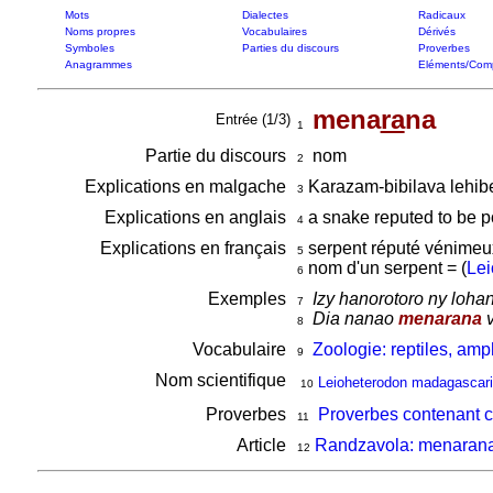
Mots
Dialectes
Radicaux
Noms propres
Vocabulaires
Dérivés
Symboles
Parties du discours
Proverbes
Anagrammes
Eléments/Com
mena
ra
na
Entrée (1/3)
1
Partie du discours
nom
2
Explications en malgache
Karazam-bibilava lehi
3
Explications en anglais
a snake reputed to be p
4
Explications en français
serpent réputé vénimeu
5
nom d'un serpent = (
Lei
6
Exemples
Izy hanorotoro ny loha
7
Dia nanao
menarana
v
8
Vocabulaire
Zoologie: reptiles, amp
9
Nom scientifique
Leioheterodon madagascari
10
Proverbes
Proverbes contenant 
11
Article
Randzavola: menarana 
12