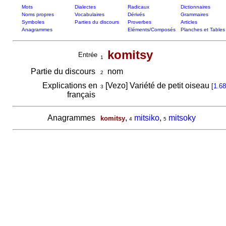
Mots
Dialectes
Radicaux
Dictionnaires
Noms propres
Vocabulaires
Dérivés
Grammaires
Symboles
Parties du discours
Proverbes
Articles
Anagrammes
Eléments/Composés
Planches et Tables
komitsy
Entrée
1
Partie du discours
nom
2
Explications en
[Vezo] Variété de petit oiseau
[
1.68
3
français
Anagrammes
,
mitsiko
,
mitsoky
komitsy
4
5