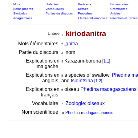
Mots
Dialectes
Radicaux
Dictionnaires
Noms propres
Vocabulaires
Dérivés
Grammaires
Symboles
Parties du discours
Proverbes
Articles
Anagrammes
Eléments/Composés
Planches et Tables
kirio
da
nitra
Entrée
1
Mots élémentaires
la
nitra
2
Partie du discours
nom
3
Explications en
Karazam-borona
[
1.1
]
4
malgache
Explications en
a species of swallow.
Phedina ma
5
anglais
and
tsidintsina
[
1.2
]
Explications en
oiseau
Phedina madagascariensi
6
français
Vocabulaire
Zoologie: oiseaux
7
Nom scientifique
Phedina madagascariensis
8