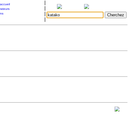
|
accueil
|
rateurs
|
ons
|