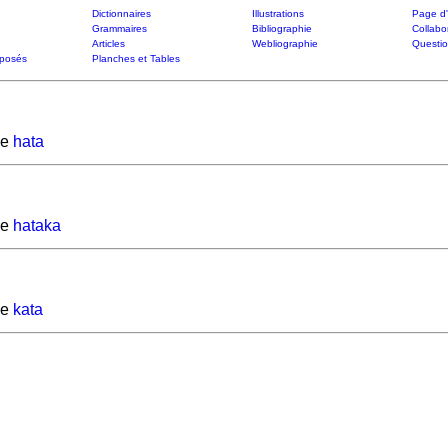
Dictionnaires
Illustrations
Page d'
Grammaires
Bibliographie
Collabo
Articles
Webliographie
Questi
posés
Planches et Tables
de
hata
de
hataka
de
kata