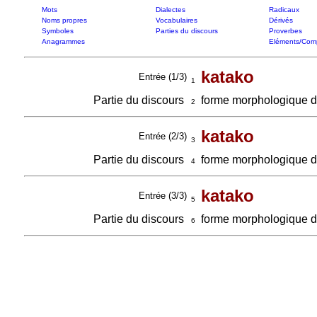
Mots
Dialectes
Radicaux
Noms propres
Vocabulaires
Dérivés
Symboles
Parties du discours
Proverbes
Anagrammes
Eléments/Com
katako
Entrée (1/3)
1
Partie du discours
forme morphologique 
2
katako
Entrée (2/3)
3
Partie du discours
forme morphologique 
4
katako
Entrée (3/3)
5
Partie du discours
forme morphologique 
6