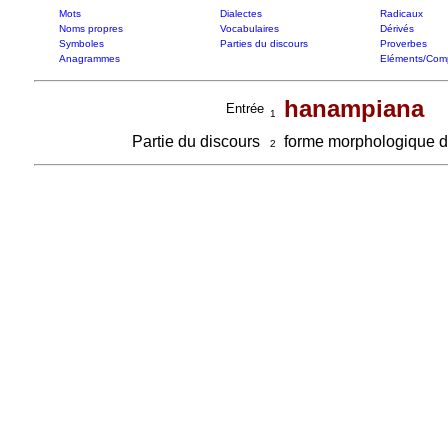
Mots
Dialectes
Radicaux
Noms propres
Vocabulaires
Dérivés
Symboles
Parties du discours
Proverbes
Anagrammes
Eléments/Com
hanampiana
Entrée
1
Partie du discours
forme morphologique 
2