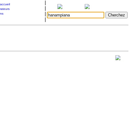
|
accueil
|
rateurs
|
ons
|