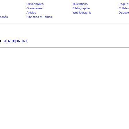
Dictionnaires
Illustrations
Page d'
Grammaires
Bibliographie
Collabo
Articles
Webliographie
Questi
posés
Planches et Tables
de
anampiana