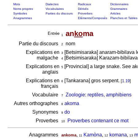
Mots
Dialectes
Radicaux
Dictionnaires
Noms propres
Vocabulaires
Dérivés
Grammaires
Symboles
Parties du discours
Proverbes
Articles
Anagrammes
Eléments/Composés
Planches et Tables
an
ko
ma
Entrée
1
Partie du discours
nom
2
Explications en
[Betsimisaraka] anaram-bibilava 
3
malgache
[Betsimisaraka] Karazam-bibilava
4
Explications en
[Provincial] a large snake. See 
5
anglais
Explications en
[Tankarana] gros serpent.
[
1.19
]
6
français
Vocabulaire
Zoologie: reptiles, amphibiens
7
Autres orthographes
akoma
8
Synonymes
do
9
Proverbes
Proverbes contenant ce mot
10
Anagrammes
,
Kamòna
,
komana
,
m
ankoma
11
12
13