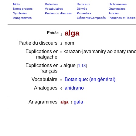
Mots
Dialectes
Radicaux
Dictionnaires
Noms propres
Vocabulaires
Dérivés
Grammaires
Symboles
Parties du discours
Proverbes
Articles
Anagrammes
Eléments/Composés
Planches et Tables
alga
Entrée
1
Partie du discours
nom
2
Explications en
karazan-javamaniry ao anaty rano
3
malgache
Explications en
algue
[
1.13
]
4
français
Vocabulaire
Botanique: (en général)
5
Analogues
ahi
dra
no
6
Anagrammes
,
gala
alga
7