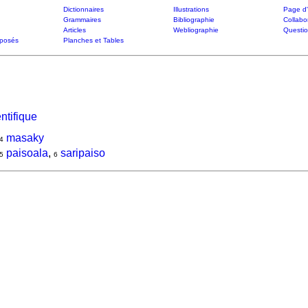
Dictionnaires
Illustrations
Page d'
Grammaires
Bibliographie
Collabo
Articles
Webliographie
Questi
posés
Planches et Tables
ntifique
masaky
4
paisoala
,
saripaiso
5
6