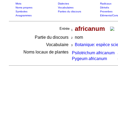
Mots
Dialectes
Radicaux
Noms propres
Vocabulaires
Dérivés
Symboles
Parties du discours
Proverbes
Anagrammes
Eléments/Com
africanum
Entrée
1
Partie du discours
nom
2
Vocabulaire
Botanique: espèce scie
3
Noms locaux de plantes
Psilotrichum africanum
Pygeum africanum