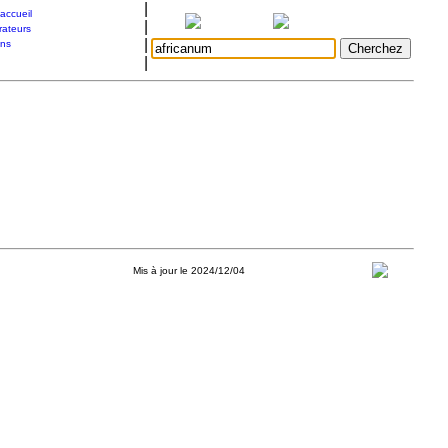
|
accueil
|
rateurs
|
ons
|
Mis à jour le 2024/12/04