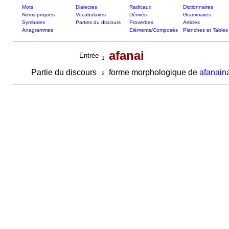
Mots
Dialectes
Radicaux
Dictionnaires
Noms propres
Vocabulaires
Dérivés
Grammaires
Symboles
Parties du discours
Proverbes
Articles
Anagrammes
Eléments/Composés
Planches et Tables
afanai
Entrée
1
Partie du discours
forme morphologique de
afanain
2