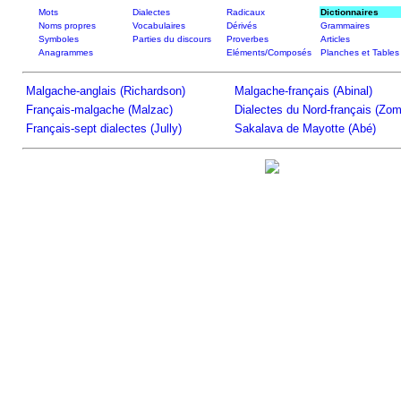
Mots
Dialectes
Radicaux
Dictionnaires
Noms propres
Vocabulaires
Dérivés
Grammaires
Symboles
Parties du discours
Proverbes
Articles
Anagrammes
Eléments/Composés
Planches et Tables
Malgache-anglais (Richardson)
Malgache-français (Abinal)
Français-malgache (Malzac)
Dialectes du Nord-français (Zom
Français-sept dialectes (Jully)
Sakalava de Mayotte (Abé)