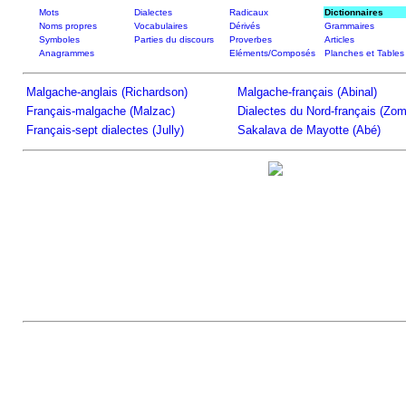
Mots
Dialectes
Radicaux
Dictionnaires
Noms propres
Vocabulaires
Dérivés
Grammaires
Symboles
Parties du discours
Proverbes
Articles
Anagrammes
Eléments/Composés
Planches et Tables
Malgache-anglais (Richardson)
Malgache-français (Abinal)
Français-malgache (Malzac)
Dialectes du Nord-français (Zom
Français-sept dialectes (Jully)
Sakalava de Mayotte (Abé)