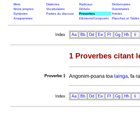
Mots
Dialectes
Radicaux
Dictionnaires
Noms propres
Vocabulaires
Dérivés
Grammaires
Symboles
Parties du discours
Proverbes
Articles
Anagrammes
Eléments/Composés
Planches et Tables
Index
Aa
Bb
Dd
Ee
Ff
Gg
Hh
Ii
1 Proverbes citant l
Proverbe 1
Angonim-poana toa
lainga
, fa 
Index
Aa
Bb
Dd
Ee
Ff
Gg
Hh
Ii