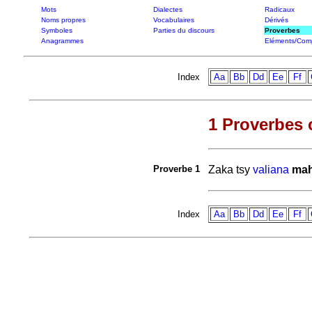
Mots
Dialectes
Radicaux
Noms propres
Vocabulaires
Dérivés
Symboles
Parties du discours
Proverbes
Anagrammes
Eléments/Com
Index
Aa
Bb
Dd
Ee
Ff
1 Proverbes c
Proverbe 1
Zaka tsy
valiana
ma
Index
Aa
Bb
Dd
Ee
Ff