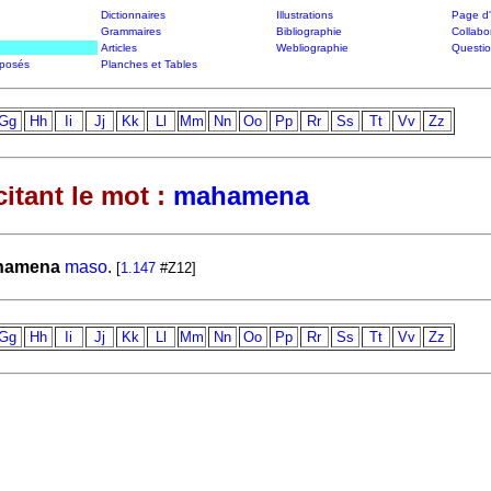
Dictionnaires
Illustrations
Page d'
Grammaires
Bibliographie
Collabo
Articles
Webliographie
Questi
posés
Planches et Tables
Gg
Hh
Ii
Jj
Kk
Ll
Mm
Nn
Oo
Pp
Rr
Ss
Tt
Vv
Zz
itant le mot :
mahamena
hamena
maso
.
[
1.147
#Z12]
Gg
Hh
Ii
Jj
Kk
Ll
Mm
Nn
Oo
Pp
Rr
Ss
Tt
Vv
Zz