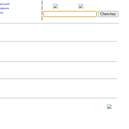
|
accueil
|
rateurs
|
ons
|