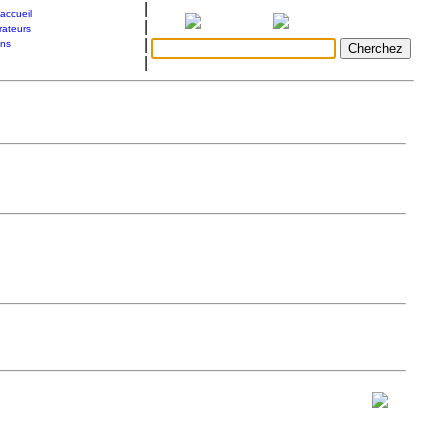
|
accueil
|
rateurs
|
ons
|