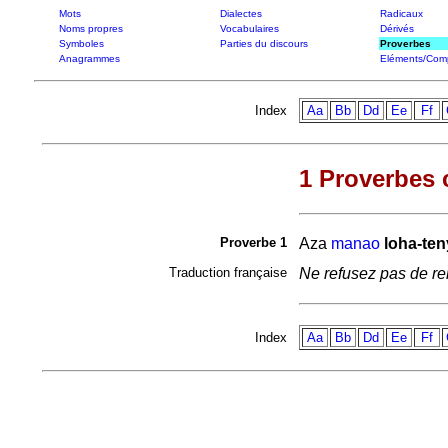
Mots
Dialectes
Radicaux
Noms propres
Vocabulaires
Dérivés
Symboles
Parties du discours
Proverbes
Anagrammes
Eléments/Com
Index
Aa
Bb
Dd
Ee
Ff
1 Proverbes c
Proverbe 1
Aza
manao
loha-ten
Traduction française
Ne refusez pas de re
Index
Aa
Bb
Dd
Ee
Ff