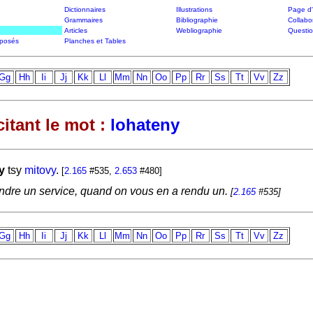
Dictionnaires
Illustrations
Page d'
Grammaires
Bibliographie
Collabo
Articles
Webliographie
Questi
posés
Planches et Tables
Gg
Hh
Ii
Jj
Kk
Ll
Mm
Nn
Oo
Pp
Rr
Ss
Tt
Vv
Zz
itant le mot :
lohateny
y
tsy
mitovy
.
[
2.165
#535,
2.653
#480]
ndre un service, quand on vous en a rendu un.
[
2.165
#535]
Gg
Hh
Ii
Jj
Kk
Ll
Mm
Nn
Oo
Pp
Rr
Ss
Tt
Vv
Zz