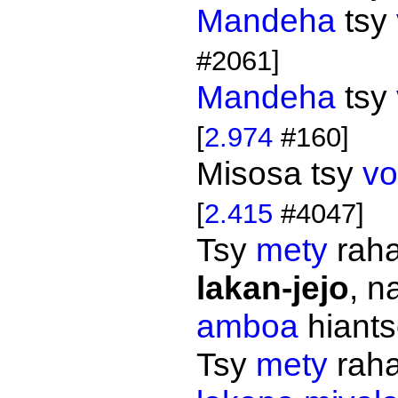
Mandeha
tsy
#2061]
Mandeha
tsy
[
2.974
#160]
Misosa tsy
vo
[
2.415
#4047]
Tsy
mety
rah
lakan-jejo
, 
amboa
hiant
Tsy
mety
rah