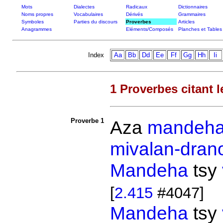
Mots
Dialectes
Radicaux
Dictionnaires
Noms propres
Vocabulaires
Dérivés
Grammaires
Symboles
Parties du discours
Proverbes
Articles
Anagrammes
Eléments/Composés
Planches et Tables
Index
Aa
Bb
Dd
Ee
Ff
Gg
Hh
Ii
1 Proverbes citant l
Proverbe 1
Aza
mandeh
mivalan-dran
Mandeha
tsy
[
2.415
#4047]
Mandeha
tsy