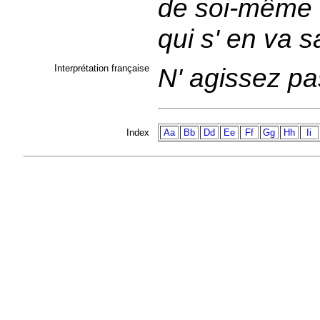
de soi-même 
qui s' en va 
Interprétation française
N' agissez pa
Index
Aa
Bb
Dd
Ee
Ff
Gg
Hh
Ii