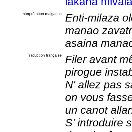
lakana
mival
Interprétation malgache
Enti-milaza o
manao zavatr
asaina manao 
Traduction française
Filer avant 
pirogue insta
N' allez pas s
on vous fass
un canot allan
S' introduire 