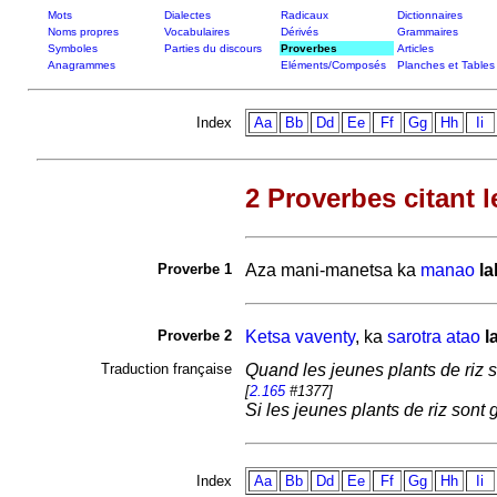
Mots
Dialectes
Radicaux
Dictionnaires
Noms propres
Vocabulaires
Dérivés
Grammaires
Symboles
Parties du discours
Proverbes
Articles
Anagrammes
Eléments/Composés
Planches et Tables
Index
Aa
Bb
Dd
Ee
Ff
Gg
Hh
Ii
2 Proverbes citant l
Proverbe 1
Aza
mani-manetsa ka
manao
la
Proverbe 2
Ketsa
vaventy
, ka
sarotra
atao
l
Traduction française
Quand les jeunes plants de riz so
[
2.165
#1377]
Si les jeunes plants de riz sont g
Index
Aa
Bb
Dd
Ee
Ff
Gg
Hh
Ii