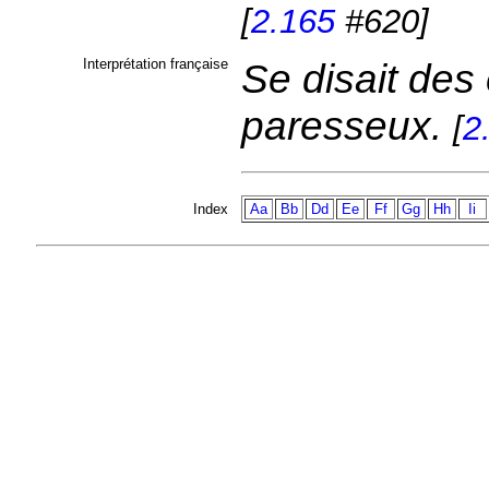
[
2.165
#620]
Interprétation française
Se disait des
paresseux.
[
2
Index
Aa
Bb
Dd
Ee
Ff
Gg
Hh
Ii