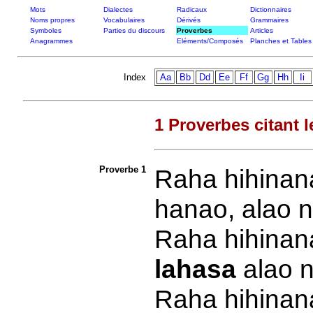
Mots
Dialectes
Radicaux
Dictionnaires
Noms propres
Vocabulaires
Dérivés
Grammaires
Symboles
Parties du discours
Proverbes
Articles
Anagrammes
Eléments/Composés
Planches et Tables
Index
Aa
Bb
Dd
Ee
Ff
Gg
Hh
Ii
1 Proverbes citant l
Proverbe 1
Raha hihinan
hanao, alao 
Raha hihinan
lahasa
alao 
Raha hihinan