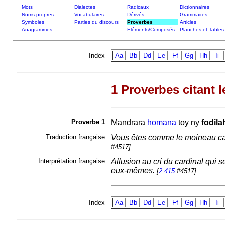
Mots
Dialectes
Radicaux
Dictionnaires
Noms propres
Vocabulaires
Dérivés
Grammaires
Symboles
Parties du discours
Proverbes
Articles
Anagrammes
Eléments/Composés
Planches et Tables
Index
Aa
Bb
Dd
Ee
Ff
Gg
Hh
Ii
1 Proverbes citant l
Proverbe 1
Mandrara
homana
toy ny
fodil
Traduction française
Vous êtes comme le moineau card
#4517]
Interprétation française
Allusion au cri du cardinal qui s
eux-mêmes.
[
2.415
#4517]
Index
Aa
Bb
Dd
Ee
Ff
Gg
Hh
Ii