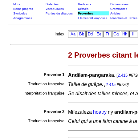
Mots
Dialectes
Radicaux
Dictionnaires
Noms propres
Vocabulaires
Dérivés
Grammaires
Symboles
Parties du discours
Proverbes
Articles
Anagrammes
Eléments/Composés
Planches et Tables
Index
Aa
Bb
Dd
Ee
Ff
Gg
Hh
Ii
2 Proverbes citant l
Proverbe 1
Andilam-pangaraka
.
[
2.415
#672
Traduction française
Taille de guêpe.
[
2.415
#6720]
Interprétation française
Se disait des tailles minces, et 
Proverbe 2
Mifezafeza
hoatry
ny
andilam-p
Traduction française
Celui qui a une faim canine à la