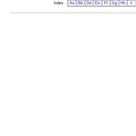
Index
Aa
Bb
Dd
Ee
Ff
Gg
Hh
Ii