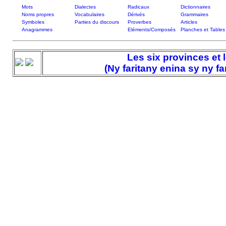
Mots
Dialectes
Radicaux
Dictionnaires
Noms propres
Vocabulaires
Dérivés
Grammaires
Symboles
Parties du discours
Proverbes
Articles
Anagrammes
Eléments/Composés
Planches et Tables
Les six provinces et 
(Ny faritany enina sy ny fa