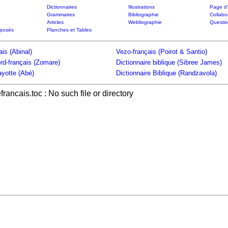
Dictionnaires
Illustrations
Page d'
Grammaires
Bibliographie
Collabo
Articles
Webliographie
Questi
posés
Planches et Tables
is (Abinal)
Vezo-français (Poirot & Santio)
rd-français (Zomare)
Dictionnaire biblique (Sibree James)
yotte (Abé)
Dictionnaire Biblique (Randzavola)
efrancais.toc : No such file or directory