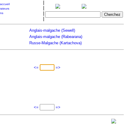
|
accueil
|
rateurs
|
ons
|
Anglais-malgache (Sewell)
Anglais-malgache (Rabearana)
Russe-Malgache (Kartachova)
<=
=>
<=
=>