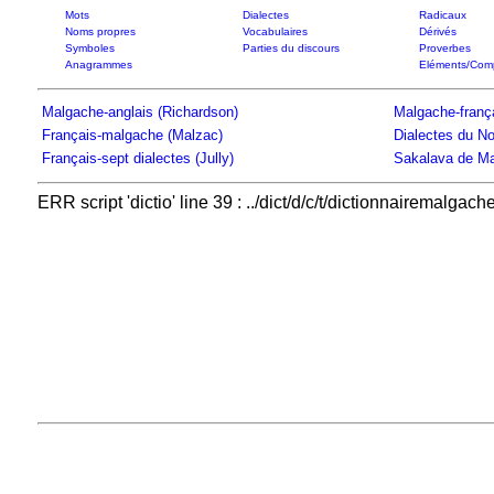
Mots
Dialectes
Radicaux
Noms propres
Vocabulaires
Dérivés
Symboles
Parties du discours
Proverbes
Anagrammes
Eléments/Com
Malgache-anglais (Richardson)
Malgache-frança
Français-malgache (Malzac)
Dialectes du No
Français-sept dialectes (Jully)
Sakalava de Ma
ERR script 'dictio' line 39 : ../dict/d/c/t/dictionnairemalgach