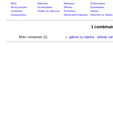
Mots
Dialectes
Radicaux
Dictionnaires
Noms propres
Vocabulaires
Dérivés
Grammaires
Symboles
Parties du discours
Proverbes
Articles
Anagrammes
Eléments/Composés
Planches et Tables
1 combinai
Mots composés (1)
galona sy lopotra : tafaray s
1