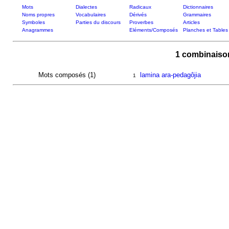
Mots
Dialectes
Radicaux
Dictionnaires
Noms propres
Vocabulaires
Dérivés
Grammaires
Symboles
Parties du discours
Proverbes
Articles
Anagrammes
Eléments/Composés
Planches et Tables
1 combinaiso
Mots composés (1)
lamina ara-pedagôjia
1