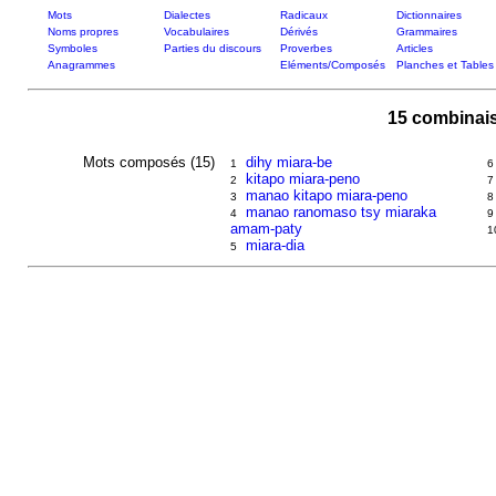
Mots
Dialectes
Radicaux
Dictionnaires
Noms propres
Vocabulaires
Dérivés
Grammaires
Symboles
Parties du discours
Proverbes
Articles
Anagrammes
Eléments/Composés
Planches et Tables
15 combinai
Mots composés (15)
dihy miara-be
1
6
kitapo miara-peno
2
7
manao kitapo miara-peno
3
8
manao ranomaso tsy miaraka
4
9
amam-paty
1
miara-dia
5