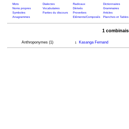
Mots
Dialectes
Radicaux
Dictionnaires
Noms propres
Vocabulaires
Dérivés
Grammaires
Symboles
Parties du discours
Proverbes
Articles
Anagrammes
Eléments/Composés
Planches et Tables
1 combinai
Anthroponymes (1)
Kasanga Fernand
1