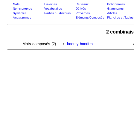
Mots
Dialectes
Radicaux
Dictionnaires
Noms propres
Vocabulaires
Dérivés
Grammaires
Symboles
Parties du discours
Proverbes
Articles
Anagrammes
Eléments/Composés
Planches et Tables
2 combinai
Mots composés (2)
kaonty baoritra
1