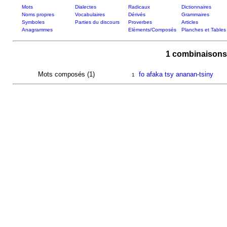
Mots
Dialectes
Radicaux
Dictionnaires
Noms propres
Vocabulaires
Dérivés
Grammaires
Symboles
Parties du discours
Proverbes
Articles
Anagrammes
Eléments/Composés
Planches et Tables
1 combinaisons
Mots composés (1)
fo afaka tsy ananan-tsiny
1